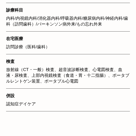
診療科目
内科/内視鏡内科/消化器内科/呼吸器内科/糖尿病内科/神経内科/歯
科（訪問歯科）/
パーキンソン病外来/もの忘れ外来
在宅医療
訪問診療（医科/歯科）
検査
放射線（CT・一般）検査、超音波診断検査、心電図検査、血
液・尿検査、
上部内視鏡検査（食道・胃・十二指腸）、ポータブ
ルレントゲン装置、ポータブル心電図
併設
認知症デイケア